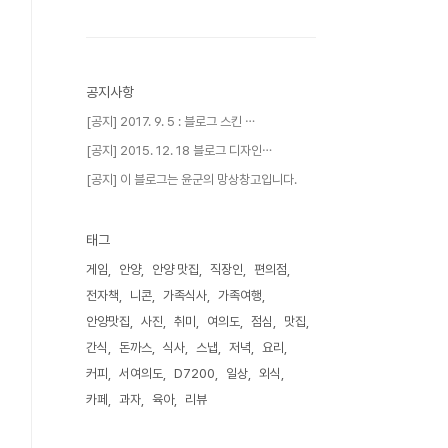
공지사항
[공지] 2017. 9. 5 : 블로그 스킨 ⋯
[공지] 2015. 12. 18 블로그 디자인⋯
[공지] 이 블로그는 윤군의 망상창고입니다.
태그
게임
안양
안양 맛집
직장인
편의점
전자책
니콘
가족식사
가족여행
안양맛집
사진
취미
여의도
점심
맛집
간식
돈까스
식사
스냅
저녁
요리
커피
서여의도
D7200
일상
외식
카페
과자
육아
리뷰