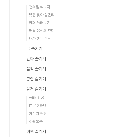
편의점 식도락
맛집 찾아 삼만리
카페 둘러보기
배달 음식의 묘미
내가 만든 음식
글 즐기기
만화 즐기기
음악 즐기기
공연 즐기기
물건 즐기기
with 정곰
IT／인터넷
카메라 관련
생활물품
여행 즐기기