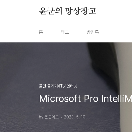
본문 바로가기
윤군의 망상창고
홈
태그
방명록
물건 즐기기/IT／인터넷
Microsoft Pro In
by 윤군이오
2023. 5. 10.