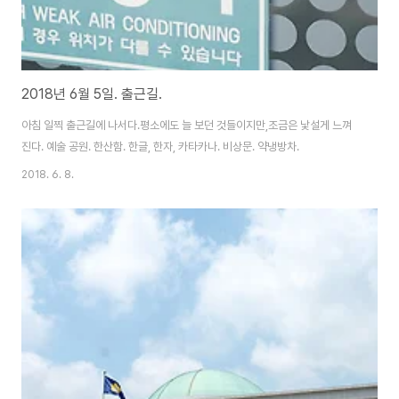
2018년 6월 5일. 출근길.
아침 일찍 출근길에 나서다.평소에도 늘 보던 것들이지만,조금은 낯설게 느껴
진다. 예술 공원. 한산함. 한글, 한자, 카타카나. 비상문. 약냉방차.
2018. 6. 8.