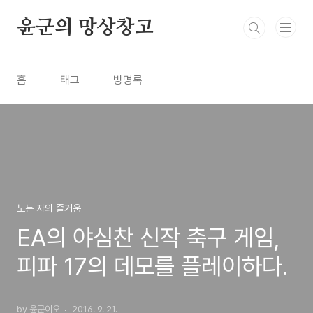
본문 바로가기
윤군의 망상창고
홈
태그
방명록
노는 자의 즐거움
EA의 야심찬 신작 축구 게임,
피파 17의 데모를 플레이하다.
by 윤군이오
2016. 9. 21.