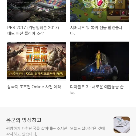
PES 2017 (위닝일레븐 2017)
서머너즈 워 복귀 선물 받았습니
데모 버전 플레이 소감
다.
삼국지 조조전 Online 사전 예약
디아블로 3 : 새로운 애완동물 습
득.
윤군의 망상창고
평범하게 대한민국을 살아내는 소시민. 오늘도 살아남은 것에
감사하고 있습니다.