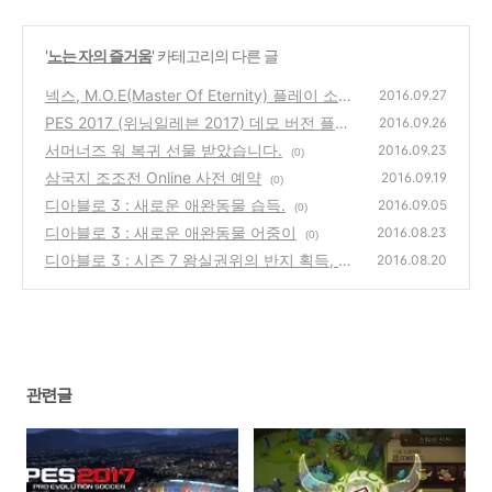
'
노는 자의 즐거움
' 카테고리의 다른 글
넥스, M.O.E(Master Of Eternity) 플레이 소감
2016.09.27
PES 2017 (위닝일레븐 2017) 데모 버전 플레
(0)
2016.09.26
이 소감
서머너즈 워 복귀 선물 받았습니다.
(0)
2016.09.23
(0)
삼국지 조조전 Online 사전 예약
2016.09.19
(0)
디아블로 3 : 새로운 애완동물 습득.
2016.09.05
(0)
디아블로 3 : 새로운 애완동물 어중이
2016.08.23
(0)
디아블로 3 : 시즌 7 왕실권위의 반지 획득, 도
2016.08.20
둑신단을 만나다.
(0)
관련글