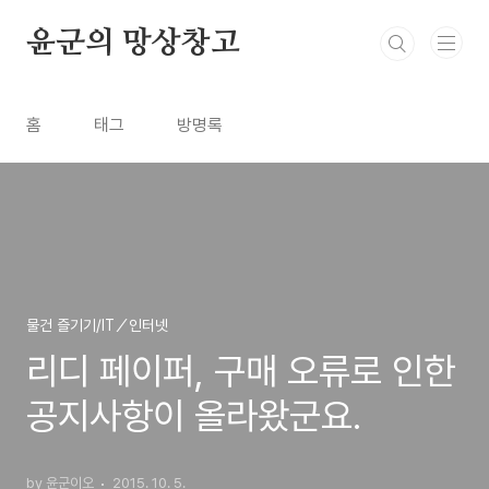
본문 바로가기
윤군의 망상창고
홈
태그
방명록
물건 즐기기/IT／인터넷
리디 페이퍼, 구매 오류로 인한
공지사항이 올라왔군요.
by 윤군이오
2015. 10. 5.