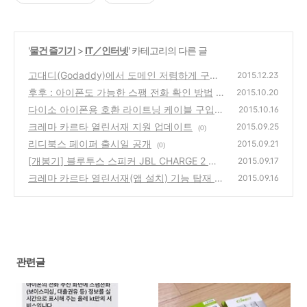
'
물건 즐기기
>
IT／인터넷
' 카테고리의 다른 글
고대디(Godaddy)에서 도메인 저렴하게 구입
2015.12.23
했습니다.
후후 : 아이폰도 가능한 스팸 전화 확인 방법
(0)
2015.10.20
다이소 아이폰용 호환 라이트닝 케이블 구입
(0)
2015.10.16
크레마 카르타 열린서재 지원 업데이트
(0)
2015.09.25
(0)
리디북스 페이퍼 출시일 공개
2015.09.21
(0)
[개봉기] 블루투스 스피커 JBL CHARGE 2 구
2015.09.17
매했습니다.
크레마 카르타 열린서재(앱 설치) 기능 탑재 공
(0)
2015.09.16
지
(0)
관련글