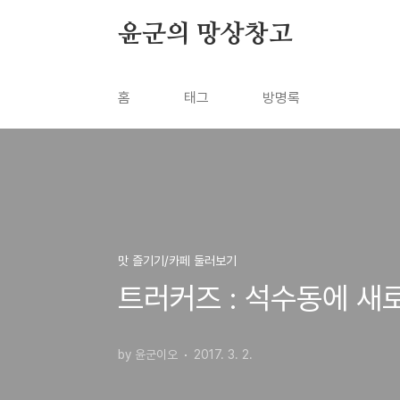
본문 바로가기
윤군의 망상창고
홈
태그
방명록
맛 즐기기/카페 둘러보기
트러커즈 : 석수동에 새
by 윤군이오
2017. 3. 2.