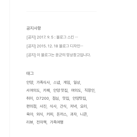
공지사항
[공지] 2017. 9. 5 : 블로그 스킨 ⋯
[공지] 2015. 12. 18 블로그 디자인⋯
[공지] 이 블로그는 윤군의 망상창고입니다.
태그
안양
가족식사
스냅
게임
일상
서여의도
카페
안양 맛집
여의도
직장인
취미
D7200
점심
맛집
안양맛집
편의점
사진
식사
간식
저녁
요리
육아
외식
커피
돈까스
과자
니콘
리뷰
전자책
가족여행