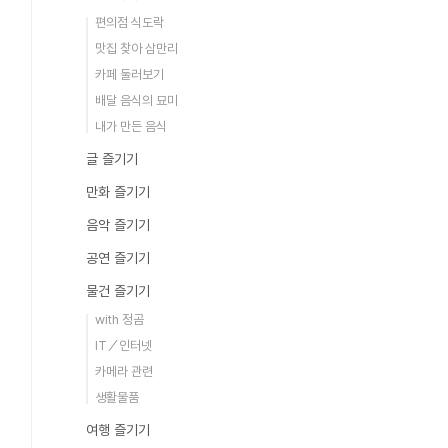
편의점 식도락
맛집 찾아 삼만리
카페 둘러보기
배달 음식의 묘미
내가 만든 음식
글 즐기기
만화 즐기기
음악 즐기기
공연 즐기기
물건 즐기기
with 정곰
IT／인터넷
카메라 관련
생활물품
여행 즐기기